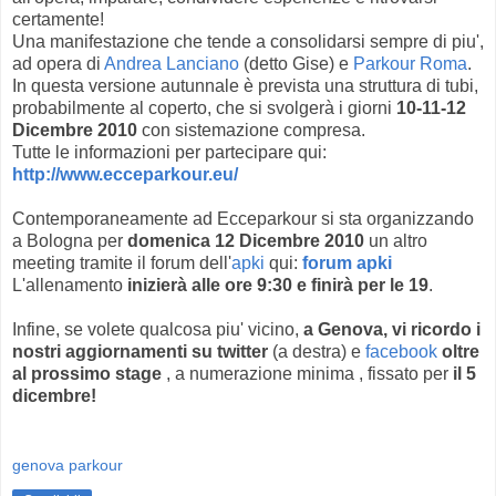
certamente!
Una manifestazione che tende a consolidarsi sempre di piu',
ad opera di
Andrea Lanciano
(detto Gise) e
Parkour Roma
.
In questa versione autunnale è prevista una struttura di tubi,
probabilmente al coperto, che si svolgerà i giorni
10-11-12
Dicembre 2010
con sistemazione compresa.
Tutte le informazioni per partecipare qui:
http://www.ecceparkour.eu/
Contemporaneamente ad Ecceparkour si sta organizzando
a Bologna per
domenica 12 Dicembre 2010
un altro
meeting tramite il forum dell'
apki
qui:
forum apki
L'allenamento
inizierà alle ore 9:30 e finirà per le 19
.
Infine, se volete qualcosa piu' vicino,
a Genova, vi ricordo i
nostri aggiornamenti su twitter
(a destra) e
facebook
oltre
al prossimo stage
, a numerazione minima , fissato per
il 5
dicembre!
genova parkour