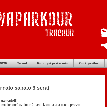
 2026
Team!
Per ogni praticante
Per i genitori
rnato sabato 3 sera)
rnamento!!!
domenica sarà svolto in 2 parti divise da una pausa pranzo.