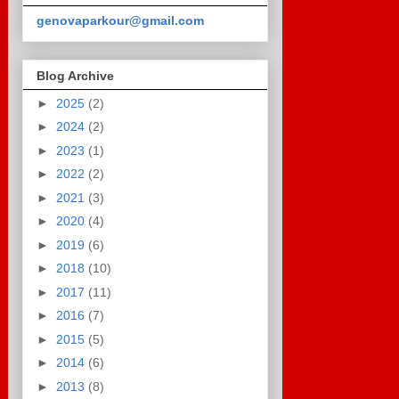
genovaparkour@gmail.com
Blog Archive
►
2025
(2)
►
2024
(2)
►
2023
(1)
►
2022
(2)
►
2021
(3)
►
2020
(4)
►
2019
(6)
►
2018
(10)
►
2017
(11)
►
2016
(7)
►
2015
(5)
►
2014
(6)
►
2013
(8)