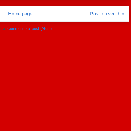
Home page
Post più vecchio
ti a:
Commenti sul post (Atom)