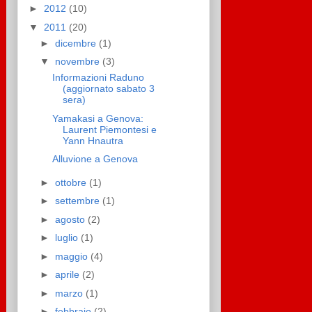
►
2012
(10)
▼
2011
(20)
►
dicembre
(1)
▼
novembre
(3)
Informazioni Raduno
(aggiornato sabato 3
sera)
Yamakasi a Genova:
Laurent Piemontesi e
Yann Hnautra
Alluvione a Genova
►
ottobre
(1)
►
settembre
(1)
►
agosto
(2)
►
luglio
(1)
►
maggio
(4)
►
aprile
(2)
►
marzo
(1)
►
febbraio
(2)