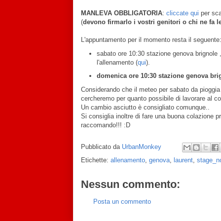
MANLEVA OBBLIGATORIA
:
cliccate qui
per sca
(
devono firmarlo i vostri genitori o chi ne fa l
L'appuntamento per il momento resta il seguente
sabato ore 10:30 stazione genova brignole , 
l'allenamento (
qui
).
domenica ore 10:30 stazione genova bri
Considerando che il meteo per sabato da pioggia (
cercheremo per quanto possibile di lavorare al co
Un cambio asciutto è consigliato comunque..
Si consiglia inoltre di fare una buona colazione p
raccomando!!! :D
Pubblicato da
UrbanMonkey
Etichette:
allenamento
,
genova
,
laurent
,
stage_n
Nessun commento:
Posta un commento